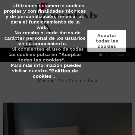
Utilizamos solamente cookies
propias y con finalidades técnicas
y de personalización, necesarias
para el funcionamiento de la
web.
No recaba ni cede datos de
Aceptar
carácter personal de los usuarios
Navegación
☰
todas las
sin su conocimiento.
de
cookies
Si consientes el uso de todas
palanca
las cookies pulsa en “
Aceptar
Mobiliario
todas las cookies
”.
Para más información puedes
visitar nuestra
"
Política de
cookies
"
.
Mostrar 1-7 de 7 elemento(s)